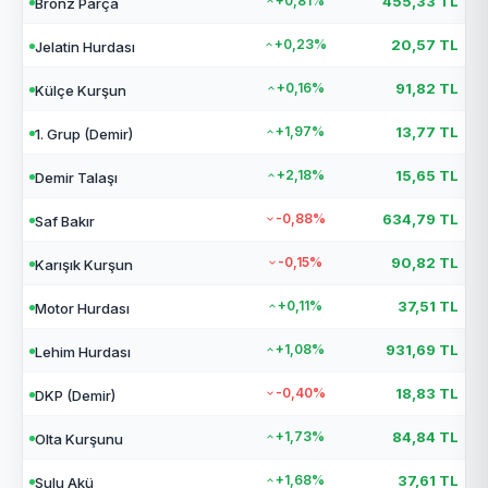
+0,81%
455,33 TL
Bronz Parça
+0,23%
20,57 TL
Jelatin Hurdası
+0,16%
91,82 TL
Külçe Kurşun
+1,97%
13,77 TL
1. Grup (Demir)
+2,18%
15,65 TL
Demir Talaşı
-0,88%
634,79 TL
Saf Bakır
-0,15%
90,82 TL
Karışık Kurşun
+0,11%
37,51 TL
Motor Hurdası
+1,08%
931,69 TL
Lehim Hurdası
-0,40%
18,83 TL
DKP (Demir)
+1,73%
84,84 TL
Olta Kurşunu
+1,68%
37,61 TL
Sulu Akü