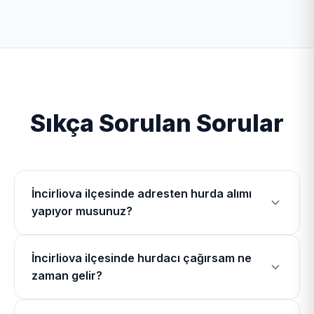
Sıkça Sorulan Sorular
İncirliova ilçesinde adresten hurda alımı
yapıyor musunuz?
Evet, İncirliova Hurdacı olarak İncirliova ilçesinde
İncirliova ilçesinde hurdacı çağırsam ne
Osmanbükü Mahallesi, Cumhuriyet Mahallesi,
zaman gelir?
Arpadere Mahallesi, Gerenkova Mahallesi dahil
olmak üzere toplam 28 mahallede mobil
İncirliova bölgesinde hurdacı telefonu üzerinden bizi