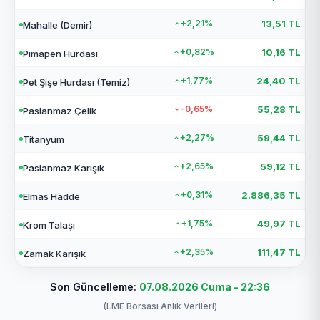
+2,21%
13,51 TL
Mahalle (Demir)
+0,82%
10,16 TL
Pimapen Hurdası
+1,77%
24,40 TL
Pet Şişe Hurdası (Temiz)
-0,65%
55,28 TL
Paslanmaz Çelik
+2,27%
59,44 TL
Titanyum
+2,65%
59,12 TL
Paslanmaz Karışık
+0,31%
2.886,35 TL
Elmas Hadde
+1,75%
49,97 TL
Krom Talaşı
+2,35%
111,47 TL
Zamak Karışık
Son Güncelleme:
07.08.2026 Cuma - 22:36
(LME Borsası Anlık Verileri)