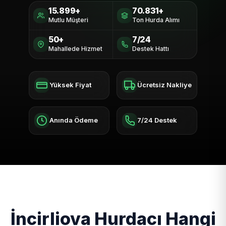
15.899+
70.831+
Mutlu Müşteri
Ton Hurda Alımı
50+
7/24
Mahallede Hizmet
Destek Hattı
Yüksek Fiyat
Ücretsiz Nakliye
Anında Ödeme
7/24 Destek
İncirliova Hurdacı Hangi