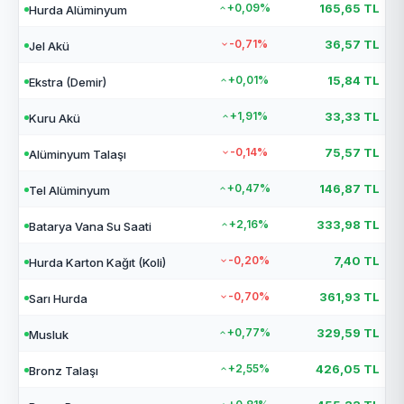
+0,09%
165,65 TL
Hurda Alüminyum
-0,71%
36,57 TL
Jel Akü
+0,01%
15,84 TL
Ekstra (Demir)
+1,91%
33,33 TL
Kuru Akü
-0,14%
75,57 TL
Alüminyum Talaşı
+0,47%
146,87 TL
Tel Alüminyum
+2,16%
333,98 TL
Batarya Vana Su Saati
-0,20%
7,40 TL
Hurda Karton Kağıt (Koli)
-0,70%
361,93 TL
Sarı Hurda
+0,77%
329,59 TL
Musluk
+2,55%
426,05 TL
Bronz Talaşı