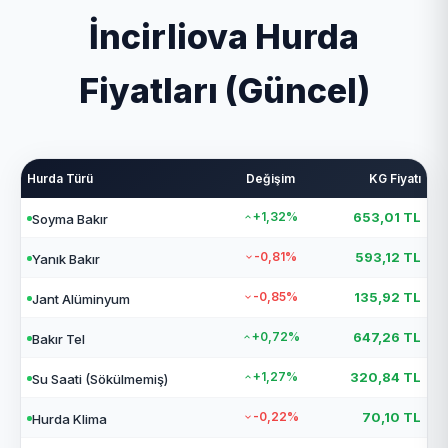
İncirliova Hurda
Fiyatları (Güncel)
Hurda Türü
Değişim
KG Fiyatı
+1,32%
653,01 TL
Soyma Bakır
-0,81%
593,12 TL
Yanık Bakır
-0,85%
135,92 TL
Jant Alüminyum
+0,72%
647,26 TL
Bakır Tel
+1,27%
320,84 TL
Su Saati (Sökülmemiş)
-0,22%
70,10 TL
Hurda Klima